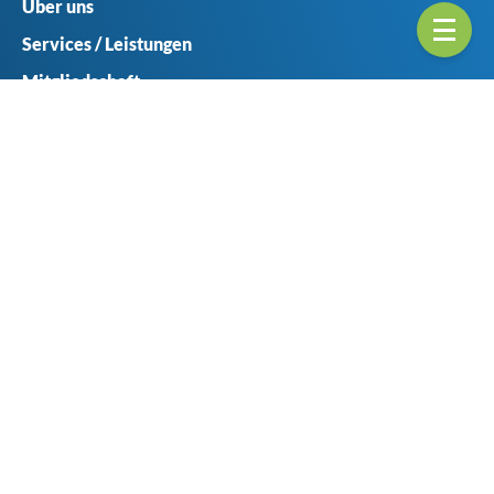
Über uns
Services / Leistungen
Mitgliedschaft
Ansprechpartner
Seitenübericht
Geschäftsstellen
Münster
Haferlandweg 8
48155 Münster
+49 (0) 251 6061-0
+49 (0) 251 6061-414
verband@vvwl.de