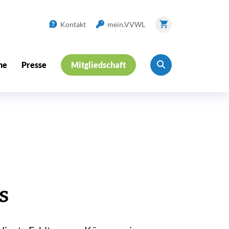
Kontakt
mein.VVWL
ne
Presse
Mitgliedschaft
s