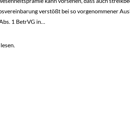
wesenheitsprämie kann vorsehen, dass auch streikbe
ebsvereinbarung verstößt bei so vorgenommener Aus
 Abs. 1 BetrVG in…
lesen.