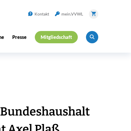
Kontakt
mein.VVWL
ne
Presse
Mitgliedschaft
 Bundeshaushalt
t Axel Plaß