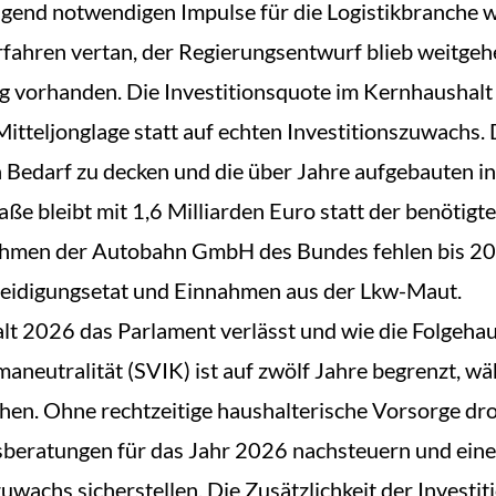
ngend notwendigen Impulse für die Logistikbranche w
fahren vertan, der Regierungsentwurf blieb weitgehe
 vorhanden. Die Investitionsquote im Kernhaushalt fä
itteljonglage statt auf echten Investitionszuwachs. 
 Bedarf zu decken und die über Jahre aufgebauten inf
e bleibt mit 1,6 Milliarden Euro statt der benötigte
ahmen der Autobahn GmbH des Bundes fehlen bis 2029
eidigungsetat und Einnahmen aus der Lkw-Maut.
lt 2026 das Parlament verlässt und wie die Folgehau
neutralität (SVIK) ist auf zwölf Jahre begrenzt, wäh
en. Ohne rechtzeitige haushalterische Vorsorge dro
beratungen für das Jahr 2026 nachsteuern und eine 
uwachs sicherstellen. Die Zusätzlichkeit der Investit