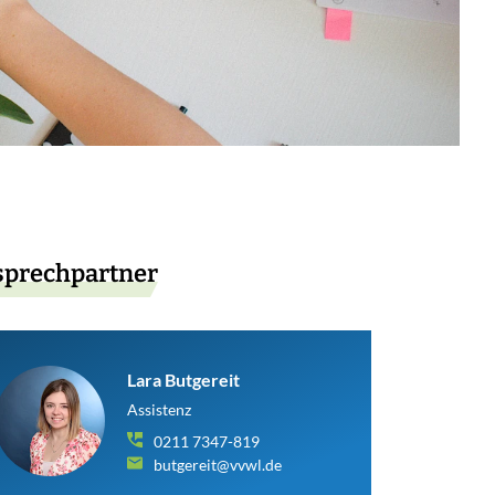
prechpartner
Lara Butgereit
Assistenz
0211 7347-819
butgereit@vvwl.de