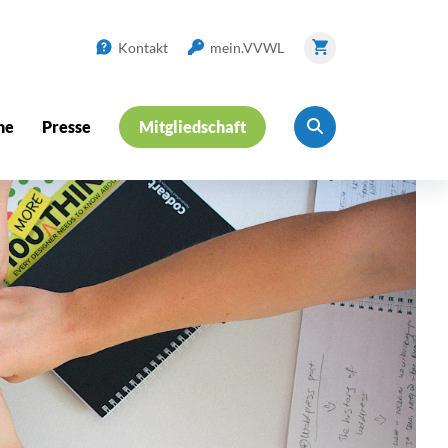
Kontakt
mein.VVWL
ne
Presse
Mitgliedschaft