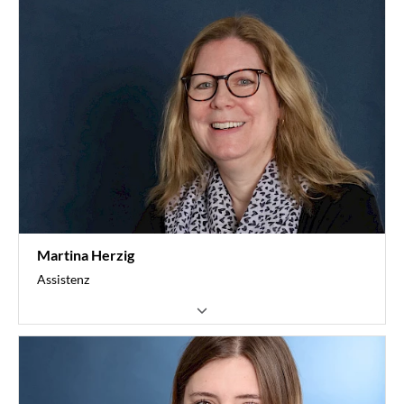
0211 7347-815
federl@vvwl.de
Martina Herzig
Assistenz
Landesverband Transportlogistik und Entsorgung
ArbeitsrechtServices
0211 7347-818
herzig@vvwl.de