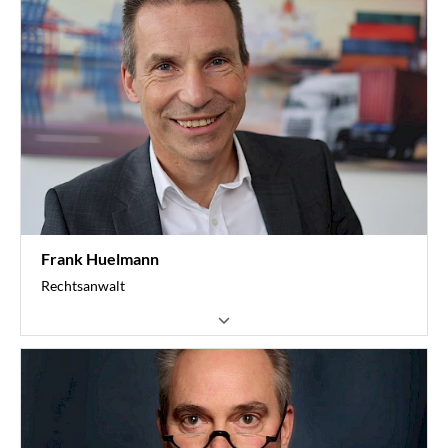
Frachtrecht
Wirtschaftsrecht/Insolvenzrecht
0251 6061-435
rossmeier@vvwl.de
Frank Huelmann
Rechtsanwalt
ArbeitsrechtServices
Sozialrecht
Frachtrecht
Kompetenzstelle Fahrpersonal
Sprecher Kompetenzzentrum Recht (KomRe)
Wirtschaftsrecht/Insolvenzrecht