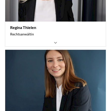
Regina Thielen
Rechtsanwältin
ArbeitsrechtServices
Landesverband TransportLogistik und Entsorgung
0211 7347-816
thielen@vvwl.de