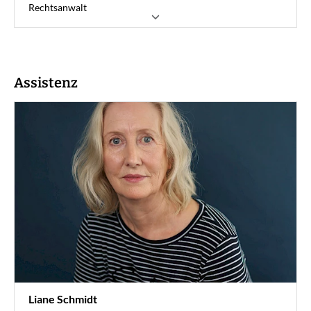
Rechtsanwalt
Schifffahrt- und HafenLogistik
Schienengüterverkehr
Luftfracht
KLV
Assistenz
ArbeitsrechtServices
0211 7347-813
stommel@vvwl.de
Liane Schmidt