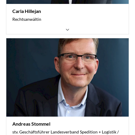
Carla Hillejan
Rechtsanwältin
ArbeitsrechtServices
Sozialrecht
Kompetenzstelle Fahrpersonal
Kompenzzentrum Recht (KomRe)
Jungunternehmerkreis
0251 6061-431
hillejan@vvwl.de
Andreas Stommel
stv. Geschäftsführer Landesverband Spedition + Logistik /