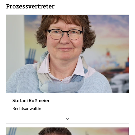
Prozessvertreter
Stefani Roßmeier
Rechtsanwältin
ArbeitsrechtServices
Stv. Leiterin Kompetenzzentrum Recht (KomRe)
Sozialrecht