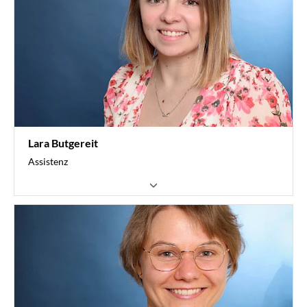
Lara Butgereit
Assistenz
Landesverband Transportlogistik und Entsorgung
Landesverband Spedition + Logistik
Landesverband Möbelspedition & Logistik
ArbeitsrechtServices
Arbeitgeberverband
0211 7347-819
butgereit@vvwl.de