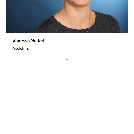
Vanessa Nickel
Assistenz
ArbeitsrechtServices
Kompenzzentrum Recht (KomRe)
0251 6061-434
nickel@vvwl.de