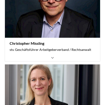
0251 6061-433
huelmann@vvwl.de
Christopher Missling
stv. Geschäftsführer Arbeitgeberverband / Rechtsanwalt
ArbeitsrechtServices
Sozialvorschriften
Tarifverträge
0211 7347-811
missling@vvwl.de