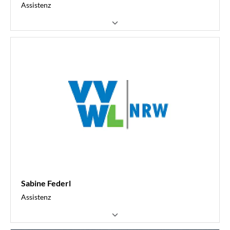
Assistenz
ArbeitsrechtServices
Kompenzzentrum Recht (KomRe)
0251 6061-432
schmidt@vvwl.de
Sabine Federl
Assistenz
ArbeitsrechtServices