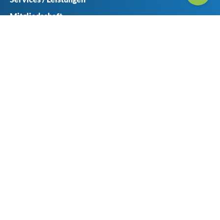
Mitgliedschaft
Ansprechpartner
Seitenübericht
Geschäftsstellen
Münster
Haferlandweg 8
48155 Münster
+49 (0) 251 6061-0
+49 (0) 251 6061-414
verband@vvwl.de
Düsseldorf
Am Schönenkamp 45