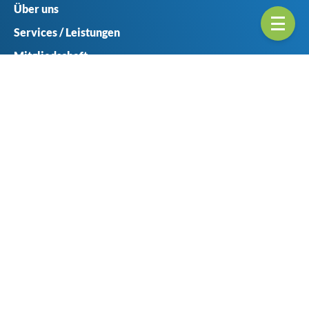
Über uns
Services / Leistungen
Mitgliedschaft
Ansprechpartner
Seitenübericht
Geschäftsstellen
Münster
Haferlandweg 8
48155 Münster
+49 (0) 251 6061-0
+49 (0) 251 6061-414
verband@vvwl.de