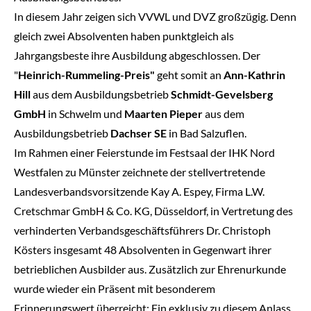
In diesem Jahr zeigen sich VVWL und DVZ großzügig. Denn
gleich zwei Absolventen haben punktgleich als
Jahrgangsbeste ihre Ausbildung abgeschlossen. Der
"
Heinrich-Rummeling-Preis"
geht somit an
Ann-Kathrin
Hill
aus dem Ausbildungsbetrieb
Schmidt-Gevelsberg
GmbH
in Schwelm und
Maarten Pieper
aus dem
Ausbildungsbetrieb
Dachser SE
in Bad Salzuflen.
Im Rahmen einer Feierstunde im Festsaal der IHK Nord
Westfalen zu Münster zeichnete der stellvertretende
Landesverbandsvorsitzende Kay A. Espey, Firma L.W.
Cretschmar GmbH & Co. KG, Düsseldorf, in Vertretung des
verhinderten Verbandsgeschäftsführers Dr. Christoph
Kösters insgesamt 48 Absolventen in Gegenwart ihrer
betrieblichen Ausbilder aus. Zusätzlich zur Ehrenurkunde
wurde wieder ein Präsent mit besonderem
Erinnerungswert überreicht: Ein exklusiv zu diesem Anlass